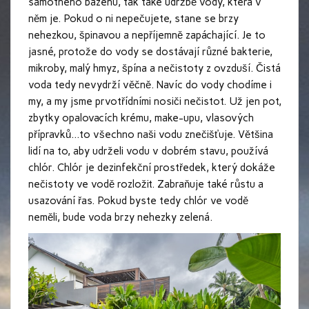
samotného bazénu, tak také údržbě vody, která v
něm je. Pokud o ni nepečujete, stane se brzy
nehezkou, špinavou a nepříjemně zapáchající.
Je to
jasné, protože do vody se dostávají různé bakterie,
mikroby, malý hmyz, špína a nečistoty z ovzduší. Čistá
voda tedy nevydrží věčně. Navíc do vody chodíme i
my, a my jsme prvotřídními nosiči nečistot. Už jen pot,
zbytky opalovacích krému, make-upu, vlasových
přípravků…to všechno naši vodu znečišťuje.
Většina
lidí na to, aby udrželi vodu v dobrém stavu, používá
chlór. Chlór je dezinfekční prostředek, který dokáže
nečistoty ve vodě rozložit. Zabraňuje také růstu a
usazování řas. Pokud byste tedy chlór ve vodě
neměli, bude voda brzy nehezky zelená.