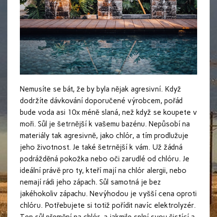
Nemusíte se bát, že by byla nějak agresivní. Když
dodržíte dávkování doporučené výrobcem, pořád
bude voda asi 10x méně slaná, než když se koupete v
moři.
Sůl je šetrnější k vašemu bazénu. Nepůsobí na
materiály tak agresivně, jako chlór, a tím prodlužuje
jeho životnost. Je také šetrnější k vám. Už žádná
podrážděná pokožka nebo oči zarudlé od chlóru. Je
ideální právě pro ty, kteří mají na chlór alergii, nebo
nemají rádi jeho zápach. Sůl samotná je bez
jakéhokoliv zápachu.
Nevýhodou je vyšší cena oproti
chlóru. Potřebujete si totiž pořídit navíc elektrolyzér.