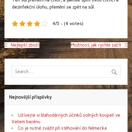
Ten sůl přemění na chlór, a jakmile splní svou čistící a
dezinfekční úlohu, přemění se zpět na sůl.
4/5 - (4 votes)
Navigace
Nejlepší zboží
Možnost, jak rychle začít
pro
příspěvek
Nejnovější příspěvky
Užívejte si blahodárných účinků solných koupelí ve
Vašem bazénu
Co je nutné zvážit při stěhování do Německa