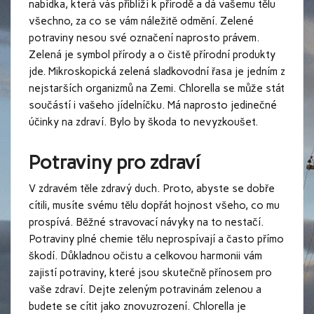
nabídka, která vás přiblíží k přírodě a dá vašemu tělu
všechno, za co se vám náležitě odmění. Zelené
potraviny nesou své označení naprosto právem.
Zelená je symbol přírody a o čistě přírodní produkty
jde. Mikroskopická zelená sladkovodní řasa je jedním z
nejstarších organizmů na Zemi.
Chlorella
se může stát
součástí i vašeho jídelníčku. Má naprosto jedinečné
účinky na zdraví. Bylo by škoda to nevyzkoušet.
Potraviny pro zdraví
V zdravém těle zdravý duch. Proto, abyste se dobře
cítili, musíte svému tělu dopřát hojnost všeho, co mu
prospívá. Běžné stravovací návyky na to nestačí.
Potraviny plné chemie tělu neprospívají a často přímo
škodí. Důkladnou očistu a celkovou harmonii vám
zajistí potraviny, které jsou skutečně přínosem pro
vaše zdraví. Dejte zeleným potravinám zelenou a
budete se cítit jako znovuzrození. Chlorella je