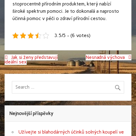
stoprocentně přírodním produktem, který nabízí
široké spektrum pomoci. Je to dokonalá a naprosto
účinná pomoc v péči o zdraví přírodní cestou.
3.5/5 - (6 votes)
Navigace
Jak si ženy představují
Nesnadná výchova
pro
ideální sex
příspěvek
Nejnovější příspěvky
Užívejte si blahodárných účinků solných koupelí ve