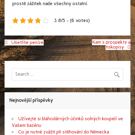
prostě zážitek nade všechny ostatní.
3.8/5 - (6 votes)
Navigace
Kam s prospekty a
Ušetříte peníze
pro
tiskopisy
příspěvek
Nejnovější příspěvky
Užívejte si blahodárných účinků solných koupelí ve
Vašem bazénu
Co je nutné zvážit při stěhování do Německa