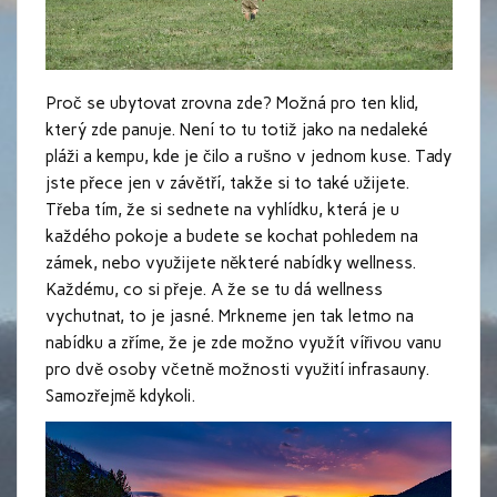
Proč se ubytovat zrovna zde? Možná pro ten klid,
který zde panuje. Není to tu totiž jako na nedaleké
pláži a kempu, kde je čilo a rušno v jednom kuse. Tady
jste přece jen v závětří, takže si to také užijete.
Třeba tím, že si sednete na vyhlídku, která je u
každého pokoje a budete se kochat pohledem na
zámek, nebo využijete některé nabídky wellness.
Každému, co si přeje. A že se tu dá wellness
vychutnat, to je jasné. Mrkneme jen tak letmo na
nabídku a zříme, že je zde možno využít vířivou vanu
pro dvě osoby včetně možnosti využití infrasauny.
Samozřejmě kdykoli.