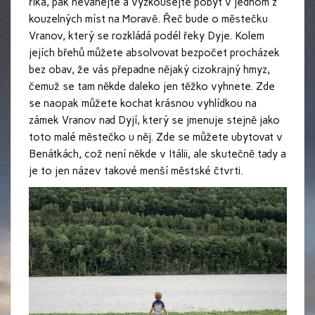
říká, pak neváhejte a vyzkoušejte pobyt v jednom z
kouzelných míst na Moravě. Řeč bude o městečku
Vranov, který se rozkládá podél řeky Dyje. Kolem
jejích břehů můžete absolvovat bezpočet procházek
bez obav, že vás přepadne nějaký cizokrajný hmyz,
čemuž se tam někde daleko jen těžko vyhnete. Zde
se naopak můžete kochat krásnou vyhlídkou na
zámek Vranov nad Dyjí, který se jmenuje stejně jako
toto malé městečko u něj. Zde se můžete ubytovat v
Benátkách, což není někde v Itálii, ale skutečně tady a
je to jen název takové menší městské čtvrti.