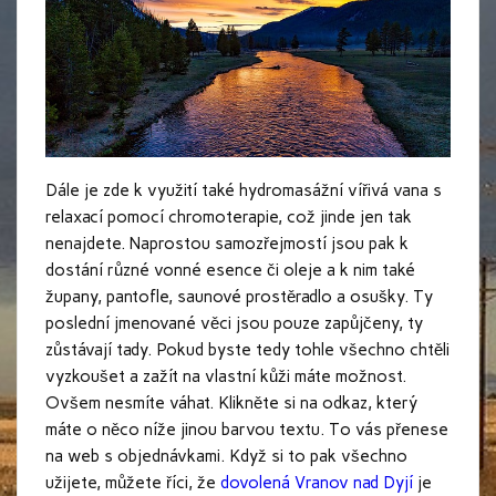
Dále je zde k využití také hydromasážní vířivá vana s
relaxací pomocí chromoterapie, což jinde jen tak
nenajdete. Naprostou samozřejmostí jsou pak k
dostání různé vonné esence či oleje a k nim také
župany, pantofle, saunové prostěradlo a osušky. Ty
poslední jmenované věci jsou pouze zapůjčeny, ty
zůstávají tady. Pokud byste tedy tohle všechno chtěli
vyzkoušet a zažít na vlastní kůži máte možnost.
Ovšem nesmíte váhat. Klikněte si na odkaz, který
máte o něco níže jinou barvou textu. To vás přenese
na web s objednávkami. Když si to pak všechno
užijete, můžete říci, že
dovolená Vranov nad Dyjí
je