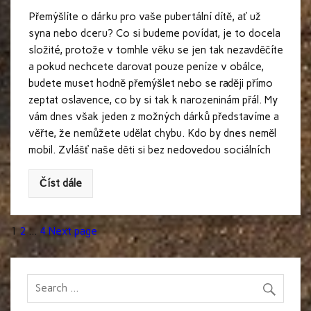
Přemýšlíte o dárku pro vaše pubertální dítě, ať už
syna nebo dceru? Co si budeme povídat, je to docela
složité, protože v tomhle věku se jen tak nezavděčíte
a pokud nechcete darovat pouze peníze v obálce,
budete muset hodně přemýšlet nebo se raději přímo
zeptat oslavence, co by si tak k narozeninám přál. My
vám dnes však jeden z možných dárků představíme a
věřte, že nemůžete udělat chybu. Kdo by dnes neměl
mobil. Zvlášť naše děti si bez nedovedou sociálních
Číst dále
Stránkování
Page
Page
Page
1
2
…
4
Next page
příspěvků