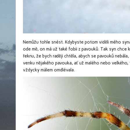
Nemůžu tohle snést. Kdybyste potom viděli mého syna,
ode mě, on má už také fobii z pavouků. Tak syn chce k
řeknu, že bych raději chtěla, abych se pavouků nebála,
venku nějakého pavouka, ať už malého nebo velkého, t
vždycky málem omdlévala.