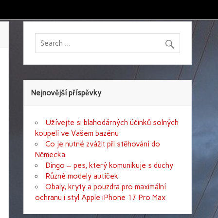
Nejnovější příspěvky
Užívejte si blahodárných účinků solných
koupelí ve Vašem bazénu
Co je nutné zvážit při stěhování do
Německa
Dingo – pes, který komunikuje s duchy
Různé modely autíček
Obaly, kryty a pouzdra pro maximální
ochranu i styl Apple iPhone 17 Pro Max