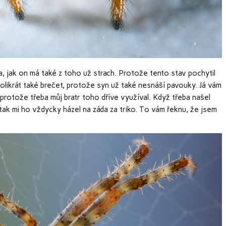
 jak on má také z toho už strach. Protože tento stav pochytil
olikrát také brečet, protože syn už také nesnáší pavouky. Já vám
 protože třeba můj bratr toho dříve využíval. Když třeba našel
ak mi ho vždycky házel na záda za triko. To vám řeknu, že jsem