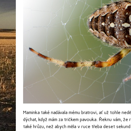
Maminka také nadávala mému bratrovi, ať už tohle neděl
dýchat, když mám za tričkem pavouka. Řeknu vám, že rad
také hrůzu, než abych měla v ruce třeba deset sekund