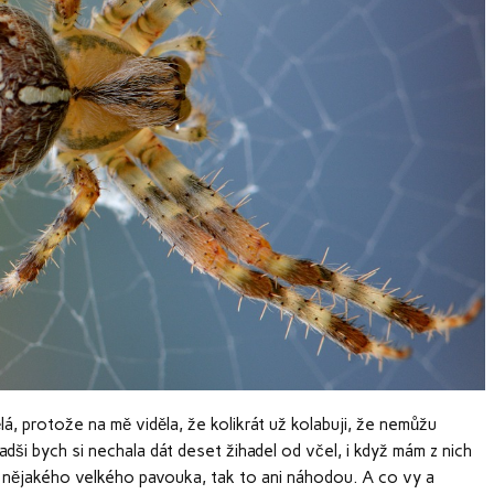
á, protože na mě viděla, že kolikrát už kolabuji, že nemůžu
ši bych si nechala dát deset žihadel od včel, i když mám z nich
 nějakého velkého pavouka, tak to ani náhodou. A co vy a