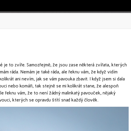
ké je to zvíře. Samozřejmě, že jsou zase některá zvířata, kterých
emám ráda. Nemám je také ráda, ale řeknu vám, že když vidím
likrát ani nevím, jak se vám pavouka zbavit. I když jsem si dala
ouci nebo komáři, tak stejně se mi kolikrát stane, že alespoň
le řeknu vám, že to není žádný malinkatý pavouček, nějaký
avouci, kterých se opravdu štítí snad každý člověk.