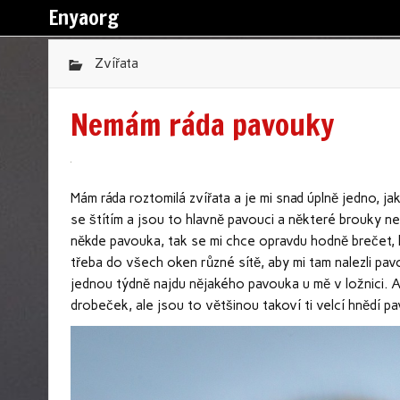
Enyaorg
Zvířata
Nemám ráda pavouky
Mám ráda roztomilá zvířata a je mi snad úplně jedno, ja
se štítím a jsou to hlavně pavouci a některé brouky n
někde pavouka, tak se mi chce opravdu hodně brečet, ko
třeba do všech oken různé sítě, aby mi tam nalezli pav
jednou týdně najdu nějakého pavouka u mě v ložnici. A
drobeček, ale jsou to většinou takoví ti velcí hnědí p