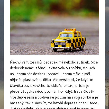
Řeknu vám, že i můj dědeček má několik autíček. Sice
dědeček neměl žádnou extra velikou sbírku, měl jich
asi jenom pár desítek, opravdu jenom málo a měli
nějaké i plastové autíčka. Ale myslím si, že když to
člověka baví, když ho to uklidňuje, tak na tom je
přece vždycky něco pozitivního. Když třeba člověk
trpí depresemi a podívá se potom na svoji sbírku a je
nadšený, tak si myslím, že každá deprese hned uteče.
A třeba někdy i sbírka nebo sběratelství je opravdu