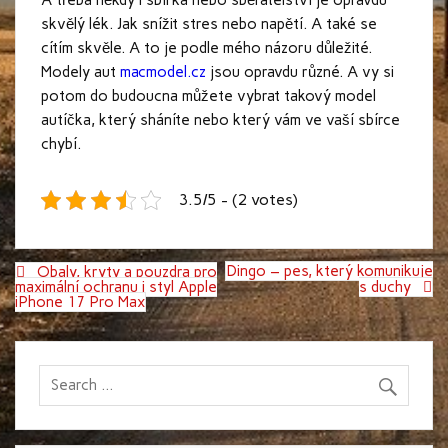
skvělý lék. Jak snížit stres nebo napětí. A také se
cítím skvěle. A to je podle mého názoru důležité.
Modely aut
macmodel.cz
jsou opravdu různé. A vy si
potom do budoucna můžete vybrat takový model
autíčka, který sháníte nebo který vám ve vaší sbírce
chybí.
3.5/5 - (2 votes)
Navigace
Dingo – pes, který komunikuje
Obaly, kryty a pouzdra pro
pro
maximální ochranu i styl Apple
s duchy
příspěvek
iPhone 17 Pro Max