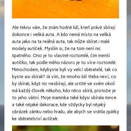
Ale řeknu vám, že znám hodně lidí, kteří právě sbírají
dokonce i veliká auta. A kdo nemá místo na veliká
auta jako na ta reálná auta, tak může sbírat i malé
modely autíček. Myslím si, že na tom není nic
špatného. Ono je to vlastně roztomilé, čím menší
autíčko, tak podle mého názoru je to více roztomilé.
Mimochodem, kdybyste byli vy velcí sběratelé, tak co
byste asi sbírali? Já vím, že mnoho lidí třeba neví, co
by sbírali, když nic nesbírají, ale určitě ve svém okolí
má každý člověk někoho, kdo něco sbírá, protože je
to jeho vášní. Moje maminka také kdysi sbírala mince
a také nějaké dekorace, kde vždycky byl nějaký
obrázek zámku nebo hradu, ale abych se vrátila zpátky
ke sběratelství autíček.