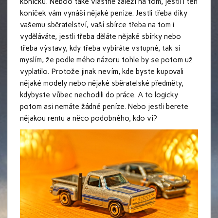
koníčku. Neboo také vlastně záleží na tom, jestli i ten
koníček vám vynáší nějaké peníze. Jestli třeba díky
vašemu sběratelství, vaší sbírce třeba na tom i
vyděláváte, jestli třeba děláte nějaké sbírky nebo
třeba výstavy, kdy třeba vybíráte vstupné, tak si
myslím, že podle mého názoru tohle by se potom už
vyplatilo. Protože jinak nevím, kde byste kupovali
nějaké modely nebo nějaké sběratelské předměty,
kdybyste vůbec nechodili do práce. A to logicky
potom asi nemáte žádné peníze. Nebo jestli berete
nějakou rentu a něco podobného, kdo ví?