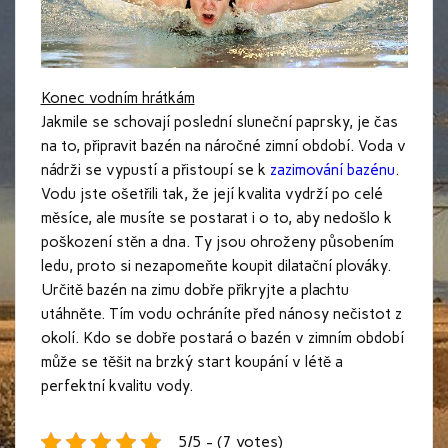
Konec vodním hrátkám
Jakmile se schovají poslední sluneční paprsky, je čas
na to, připravit bazén na náročné zimní období. Voda v
nádrži se vypustí a přistoupí se k
zazimování bazénu
.
Vodu jste ošetřili tak, že její kvalita vydrží po celé
měsíce, ale musíte se postarat i o to, aby nedošlo k
poškození stěn a dna. Ty jsou ohroženy působením
ledu, proto si nezapomeňte koupit dilatační plováky.
Určitě bazén na zimu dobře přikryjte a plachtu
utáhněte. Tím vodu ochráníte před nánosy nečistot z
okolí. Kdo se dobře postará o bazén v zimním období
může se těšit na brzký start koupání v létě a
perfektní kvalitu vody.
5/5 - (7 votes)