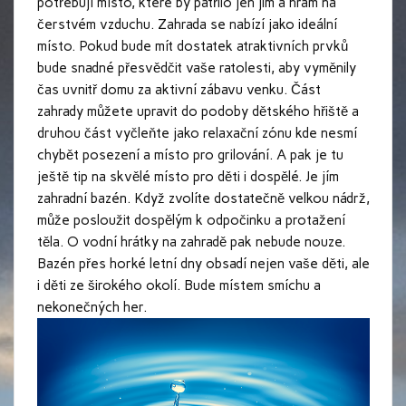
potřebují místo, které by patřilo jen jim a hrám na
čerstvém vzduchu. Zahrada se nabízí jako ideální
místo. Pokud bude mít dostatek atraktivních prvků
bude snadné přesvědčit vaše ratolesti, aby vyměnily
čas uvnitř domu za aktivní zábavu venku. Část
zahrady můžete upravit do podoby dětského hřiště a
druhou část vyčleňte jako relaxační zónu kde nesmí
chybět posezení a místo pro grilování. A pak je tu
ještě tip na skvělé místo pro děti i dospělé. Je jím
zahradní bazén. Když zvolíte dostatečně velkou nádrž,
může posloužit dospělým k odpočinku a protažení
těla. O vodní hrátky na zahradě pak nebude nouze.
Bazén přes horké letní dny obsadí nejen vaše děti, ale
i děti ze širokého okolí. Bude místem smíchu a
nekonečných her.