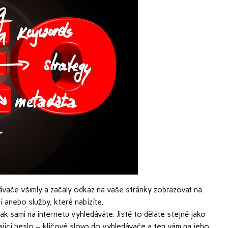
edávače všimly a začaly odkaz na vaše stránky zobrazovat na
 anebo služby, které nabízíte.
ak sami na internetu vyhledáváte. Jistě to děláte stejně jako
ající heslo – klíčové slovo do vyhledávače a ten vám na jeho