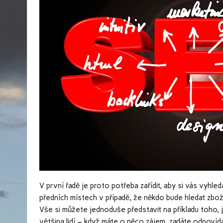
V první řadě je proto potřeba zařídit, aby si vás vyhl
předních místech v případě, že někdo bude hledat zboží
Vše si můžete jednoduše představit na příkladu toho, j
většina lidí – když máte o něco zájem, zadáte odpovíd