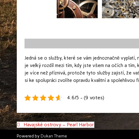
Jedná se o služby, které se vám jednoznačně vyplatí,
je velký rozdíl mezi tím, kdy jste všem na očích a tím, 
je více než příznivá, protože tyto služby zajistí, že
si ke spolupráci zvolíte opravdu kvalitní a spolehlivou f
4.6/5 - (9 votes)
Navigace
Havajské ostrovy – Pearl Harbor
pro
příspěvek
Powered by
Dukan Theme