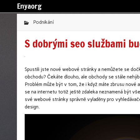
Enyaorg
Podnikání
S dobrými seo službami bu
Spustili jste nové webové stránky a nemůžete se doč
obchodu? Čekáte dlouho, ale obchody se stále nehýbou
Problém může být v tom, že i když máte zbrusu nové a
se na internetu totiž ještě zdaleka neznamená být vš
své webové stránky správně vyladěny pro vyhledávače
design.