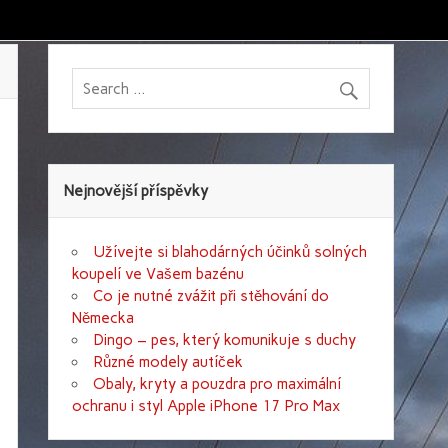
Nejnovější příspěvky
Užívejte si blahodárných účinků solných
koupelí ve Vašem bazénu
Co je nutné zvážit při stěhování do
Německa
Dingo – pes, který komunikuje s duchy
Různé modely autíček
Obaly, kryty a pouzdra pro maximální
ochranu i styl Apple iPhone 17 Pro Max