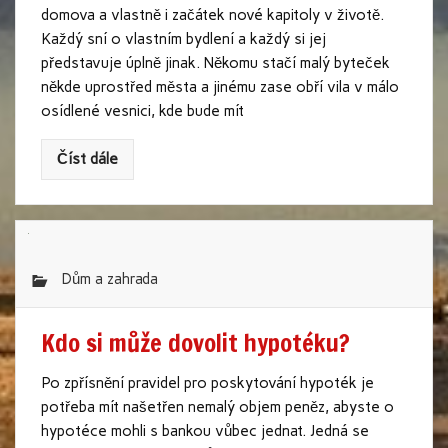
domova a vlastně i začátek nové kapitoly v životě.
Každý sní o vlastním bydlení a každý si jej
představuje úplně jinak. Někomu stačí malý byteček
někde uprostřed města a jinému zase obří vila v málo
osídlené vesnici, kde bude mít
Číst dále
Dům a zahrada
Kdo si může dovolit hypotéku?
Po zpřísnění pravidel pro poskytování hypoték je
potřeba mít našetřen nemalý objem peněz, abyste o
hypotéce mohli s bankou vůbec jednat. Jedná se