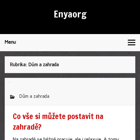
Enyaorg
Menu
Rubrika:
Dům a zahrada
Dům a zahrada
Co vše si můžete postavit na
zahradě?
Na zahradě se běžně pracuje, ale i relaxuje. A tomu